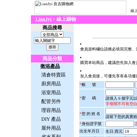
線上
LianJyi
> 線上購物
商品搜尋
會員資料欄位請務必填寫完整、
商品分類
購買本站商品，建議您先加入會
衛浴產品
清倉特賣區
加入會員後，可優先享有各項優
廚房用品
*
帳 號
浴室用品
*
密 碼
請填入 6 個字
配管另件
字母間不可有空
理容用品
*
您 的 姓 名
請留下您的真實
DIY 產品
*
身份證字號
屋外用品
出生年月日
生日:西元
省水系列