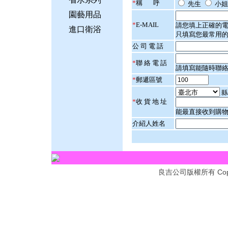
*
稱 呼
先生
小姐
園藝用品
*
E-MAIL
請您填上正確的
進口衛浴
只填寫您最常用
公 司 電 話
*
聯 絡 電 話
請填寫能隨時聯
*
郵遞區號
縣
*
收 貨 地 址
能最直接收到購
介紹人姓名
Cop
良吉公司版權所有