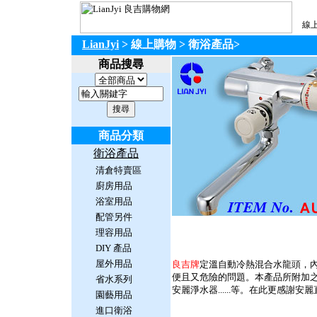
線上
LianJyi
> 線上購物
> 衛浴產品
>
商品搜尋
商品分類
衛浴產品
清倉特賣區
廚房用品
浴室用品
配管另件
理容用品
DIY 產品
屋外用品
良吉牌
定溫自動冷熱混合水龍頭，
便且又危險的問題。本產品所附加
省水系列
安麗淨水器......等。在此更感
園藝用品
進口衛浴