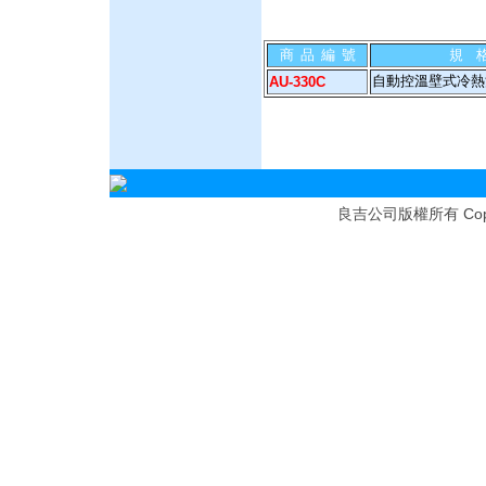
商 品 編 號
規 
自動控溫壁式冷熱
AU-330C
Cop
良吉公司版權所有