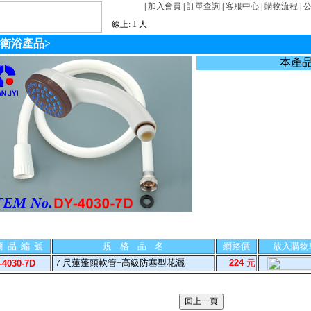
|
加入會員
|
訂單查詢
|
客服中心
|
購物流程
|
線上: 1 人
 衛浴產品
>
本產
商 品 編 號
規 格 品 名
網路價
放入購物
７尺蓮蓬頭軟管+高級防塞型花灑
224
元
-4030-7D