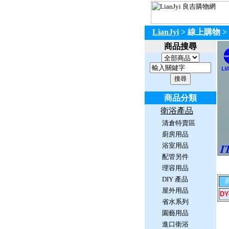
LianJyi
> 線上購物
>
商品搜尋
商品分類
衛浴產品
清倉特賣區
廚房用品
浴室用品
配管另件
理容用品
DIY 產品
屋外用品
DY
省水系列
園藝用品
進口衛浴