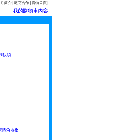
公司簡介
|
廠商合作
|
購物首頁
|
我的購物車內容
銅閥接頭
不來四角地板