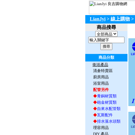
LianJyi
>
線上購物
>
商品搜尋
商品分類
衛浴產品
清倉特賣區
廚房用品
浴室用品
配管另件
◆
青銅材質類
◆
砲金材質類
◆
自來水配管類
◆
瓦斯配件
◆
排水落水頭類
理容用品
DIY 產品