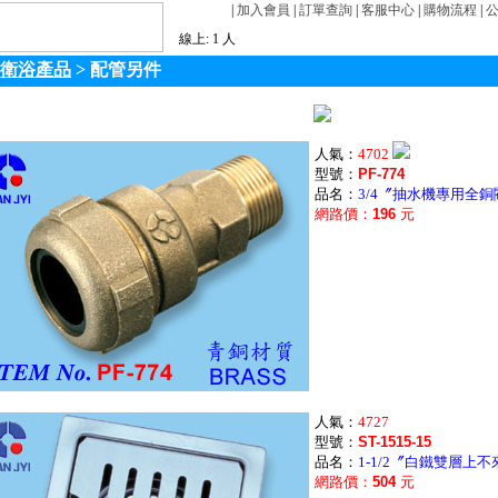
|
加入會員
|
訂單查詢
|
客服中心
|
購物流程
|
線上: 1 人
衛浴產品
>
配管另件
人氣：
4702
型號：
PF-774
品名：
3/4〞抽水機專用全
網路價：
196
元
人氣：
4727
型號：
ST-1515-15
品名：
1-1/2〞白鐵雙層上
網路價：
504
元